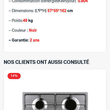
– Consommation d’énergie(KWh/jour)
0.804
– Dimensions: (L*P*H)
57*55*162
cm
– Poids:
49
kg
– Couleur :
Noir
– Garantie:
2 ans
NOS CLIENTS ONT AUSSI CONSULTÉ
14%