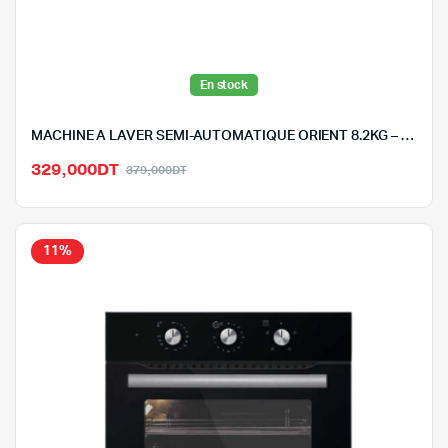
En stock
MACHINE A LAVER SEMI-AUTOMATIQUE ORIENT 8.2KG – XPB1*8-2
Le
Le
329,000
DT
379,000
DT
prix
prix
initial
actuel
était :
est :
11%
379,000DT.
329,000DT.