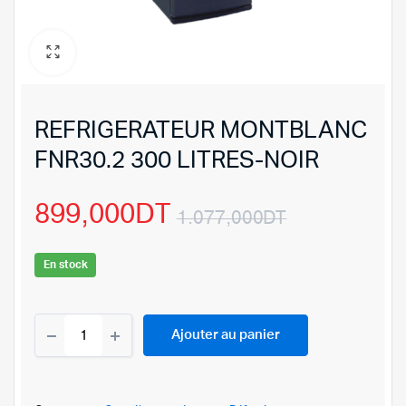
REFRIGERATEUR MONTBLANC
FNR30.2 300 LITRES-NOIR
899,000
DT
1.077,000
DT
Le
Le
En stock
prix
prix
REFRIGERATEUR
initial
actuel
Ajouter au panier
MONTBLANC
FNR30.2
était :
est :
300
LITRES-