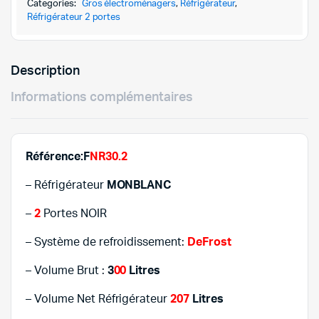
1.077,00
899,000D
NOIR
Categories:
Gros électroménagers
,
Réfrigérateur
,
quantity
Réfrigérateur 2 portes
Description
Informations complémentaires
Référence:F
NR30.2
– Réfrigérateur
MONBLANC
–
2
Portes NOIR
– Système de refroidissement:
DeFrost
– Volume Brut :
3
00
Litres
– Volume Net Réfrigérateur
207
Litres