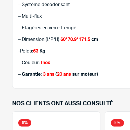
– Système désodorisant
– Multi-flux
– Etagères en verre trempé
– Dimension:(L*P*H)
60*70.9*171.5
cm
-Poids:
63
Kg
– Couleur:
Inox
–
Garantie:
3 ans
(
20 ans
sur moteur)
NOS CLIENTS ONT AUSSI CONSULTÉ
6%
8%