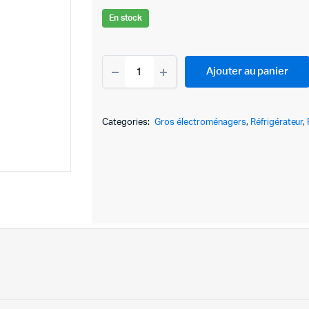
En stock
REFRIGERATEUR
Ajouter au panier
SAMSUNG
RT35
CG5000S9EL
-
Categories:
Gros électroménagers
,
Réfrigérateur
,
TWIN
COOLING
348
LITRES
NOFROST
-
INOX
quantity