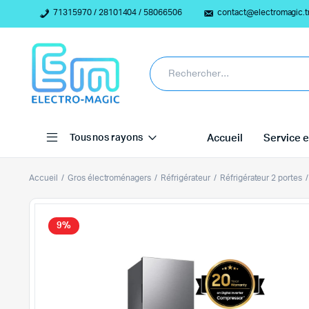
71315970 / 28101404 / 58066506
contact@electromagic.t
Tous nos rayons
Accueil
Service e
Accueil
Gros électroménagers
Réfrigérateur
Réfrigérateur 2 portes
9%