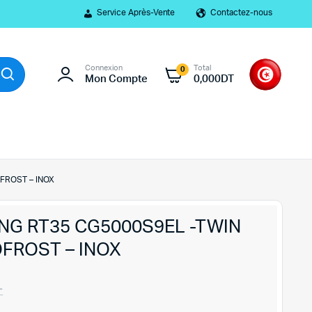
Service Après-Vente
Contactez-nous
Connexion
Total
0
Mon Compte
0,000
DT
FROST – INOX
NG RT35 CG5000S9EL -TWIN
OFROST – INOX
T