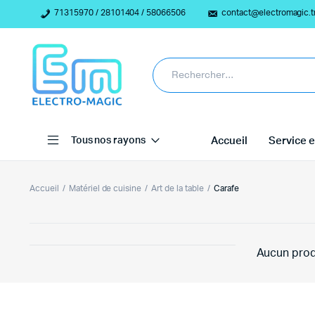
71315970 / 28101404 / 58066506
contact@electromagic.t
Tous nos rayons
Accueil
Service e
Accueil
Matériel de cuisine
Art de la table
Carafe
Aucun prod