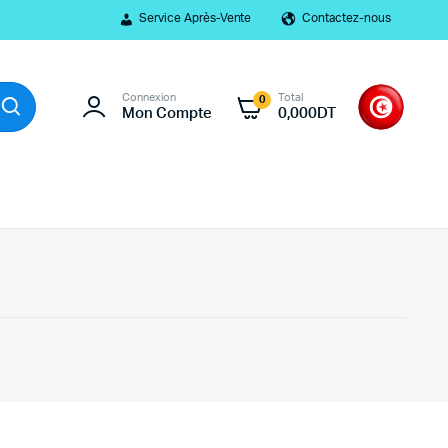
Service Après-Vente
Contactez-nous
Connexion
Total
0
Mon Compte
0,000
DT