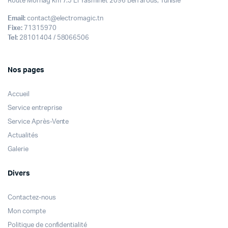
Route Mornag km 7.5 El Yasminet 2096 Ben arous, Tunisie
Email:
contact@electromagic.tn
Fixe:
71315970
Tel:
28101404 / 58066506
Nos pages
Accueil
Service entreprise
Service Après-Vente
Actualités
Galerie
Divers
Contactez-nous
Mon compte
Politique de confidentialité