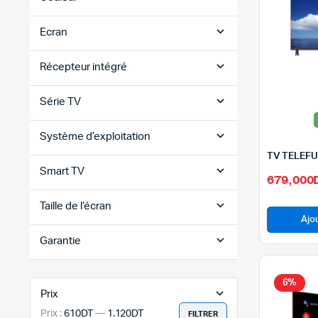
Ecran
Récepteur intégré
Série TV
Système d’exploitation
Smart TV
679,000
Taille de l’écran
Ajo
Garantie
6%
Prix
Prix :
610DT
—
1.120DT
FILTRER