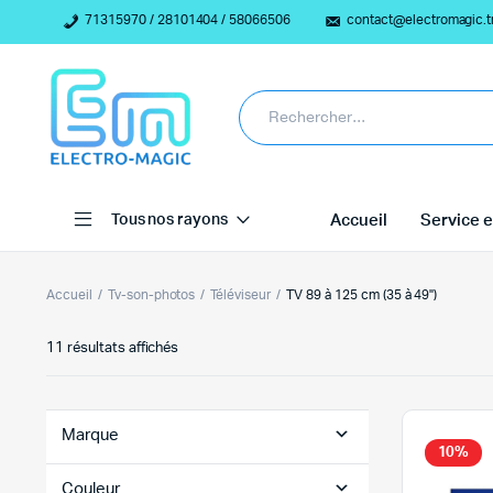
71315970 / 28101404 / 58066506
contact@electromagic.t
Tous nos rayons
Accueil
Service e
Accueil
Tv-son-photos
Téléviseur
TV 89 à 125 cm (35 à 49")
Trié
11 résultats affichés
du
plus
récent
au
Marque
plus
10%
ancien
Couleur