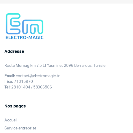
initial
actuel
était :
est :
345,000DT.
285,000DT.
Addresse
Route Mornag km 7.5 El Yasminet 2096 Ben arous, Tunisie
Email:
contact@electromagic.tn
Fixe:
71315970
Tel:
28101404 / 58066506
Nos pages
Accueil
Service entreprise