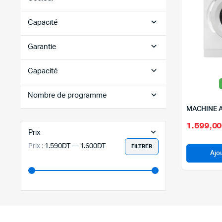
Capacité
Garantie
Capacité
Nombre de programme
1.599,0
Prix
Prix :
1.590DT
—
1.600DT
FILTRER
Prix
Prix
Ajo
min
max