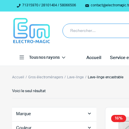
71315970 / 28101404 / 58066506
contact@electromagic.t
Tous nos rayons
Accueil
Service e
Accueil
Gros électroménagers
Lave-linge
Lave-linge encastrable
Voici le seul résultat
Marque
16%
Couleur