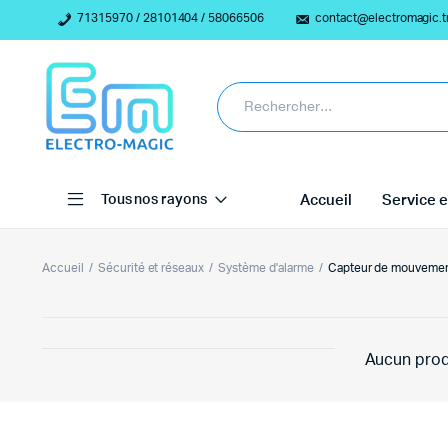
71315970 / 28101404 / 58066506
contact@electromagic.t
Tous nos rayons
Accueil
Service e
Accueil
Sécurité et réseaux
Système d'alarme
Capteur de mouveme
Aucun prod