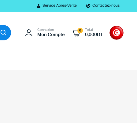
Service Après-Vente
Contactez-nous
Connexion
Total
0
Mon Compte
0,000
DT