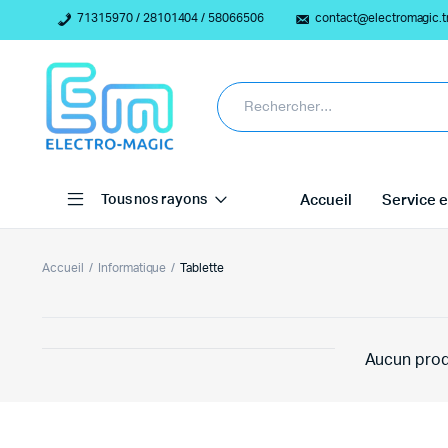
71315970 / 28101404 / 58066506
contact@electromagic.t
Tous nos rayons
Accueil
Service e
Accueil
Informatique
Tablette
Aucun prod