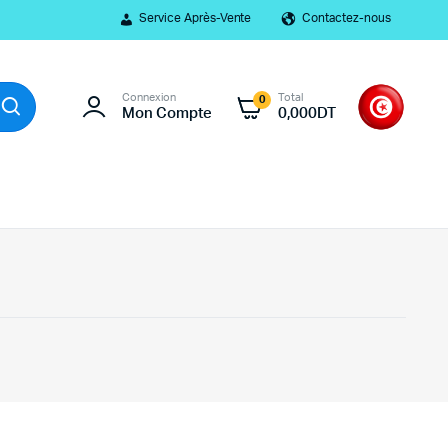
Service Après-Vente
Contactez-nous
Connexion
Total
0
Mon Compte
0,000
DT