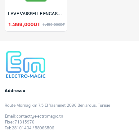
LAVE VAISSELLE ENCASTRABLE CANDY 13 COUVERTS-CI3E53L0W-BLANC
Le
Le
1.399,000
DT
1.459,000
DT
prix
prix
initial
actuel
était :
est :
1.459,000DT.
1.399,000DT.
Addresse
Route Mornag km 7.5 El Yasminet 2096 Ben arous, Tunisie
Email:
contact@electromagic.tn
Fixe:
71315970
Tel:
28101404 / 58066506