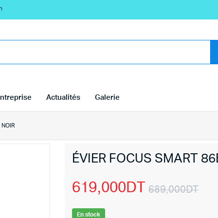
n
ntreprise
Actualités
Galerie
 NOIR
ÉVIER FOCUS SMART 86
619,000
DT
689,000
DT
Le
Le
En stock