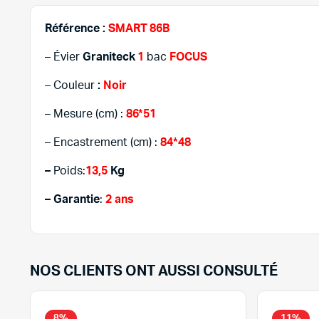
Référence :
SMART 86B
– Évier
Graniteck
1
bac
FOCUS
– Couleur
:
Noir
– Mesure (cm) :
86*51
– Encastrement (cm) :
84*48
–
Poids:
13,5
Kg
– Garantie
:
2 ans
NOS CLIENTS ONT AUSSI CONSULTÉ
8%
11%