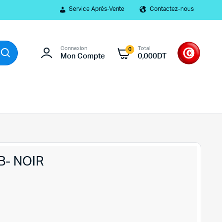
Service Après-Vente
Contactez-nous
Connexion
Total
0
Mon Compte
0,000
DT
B- NOIR