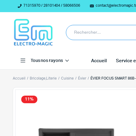
71315970 / 28101404 / 58066506
contact@electromagic.t
Tous nos rayons
Accueil
Service e
Accueil
Bricolage,Literie
Cuisine
Évier
ÉVIER FOCUS SMART 86B-
11%