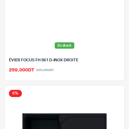
En stock
ÉVIER FOCUS FH 861 D-INOX DROITE
Le
Le
259,000
DT
299,000
DT
prix
prix
initial
actuel
était :
est :
6%
299,000DT.
259,000DT.