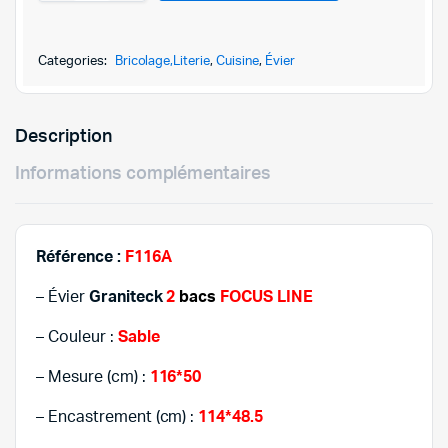
F
était :
est :
116A-
SABLE
719,000DT
699,000DT
quantity
Categories:
Bricolage,Literie
,
Cuisine
,
Évier
Description
Informations complémentaires
Référence :
F116A
– Évier
Graniteck
2
bacs
FOCUS LINE
– Couleur :
Sable
– Mesure (cm) :
116*50
– Encastrement (cm) :
114*48.5