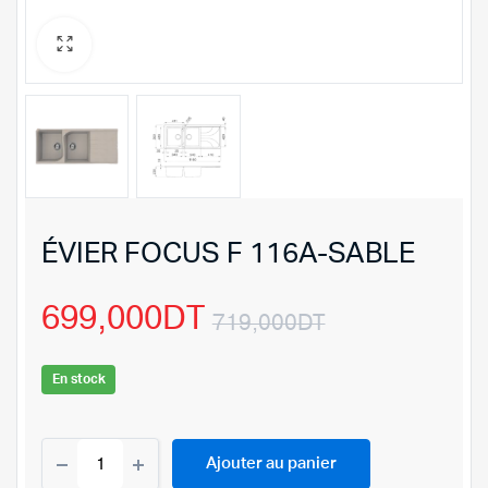
ÉVIER FOCUS F 116A-SABLE
699,000
DT
719,000
DT
Le
Le
En stock
prix
prix
ÉVIER
initial
actuel
Ajouter au panier
FOCUS