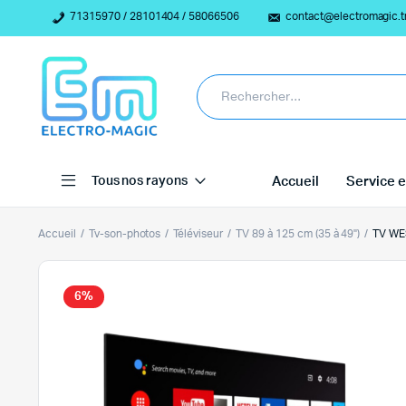
71315970 / 28101404 / 58066506
contact@electromagic.t
Tous nos rayons
Accueil
Service e
Accueil
Tv-son-photos
Téléviseur
TV 89 à 125 cm (35 à 49")
TV WE
6%