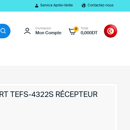
Service Après-Vente
Contactez-nous
Connexion
Total
0
Mon Compte
0,000
DT
RT TEFS-4322S RÉCEPTEUR