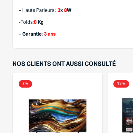
– Hauts Parleurs :
2
x
8
W
-Poids:
8
Kg
–
Garantie:
3 ans
NOS CLIENTS ONT AUSSI CONSULTÉ
7%
12%