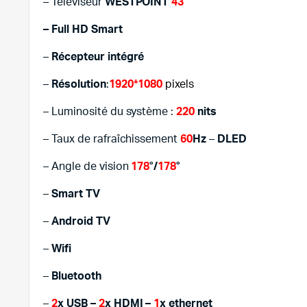
– Téléviseur
WESTPOINT
43″
– Full HD Smart
–
Récepteur intégré
–
Résolution
:
1920*1080
pixels
– Luminosité du système :
220
nits
– Taux de rafraîchissement
60
Hz
–
DLED
– Angle de vision
178
°/
178
°
–
Smart TV
–
Android TV
–
Wifi
–
Bluetooth
–
2
x USB
–
2
x HDMI –
1
x ethernet