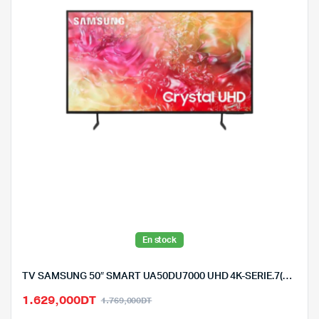
En stock
TV SAMSUNG 50″ SMART UA50DU7000 UHD 4K-SERIE.7(2024)-RÉCEPTEUR INTÉGRÉ
Le
Le
1.629,000
DT
1.769,000
DT
prix
prix