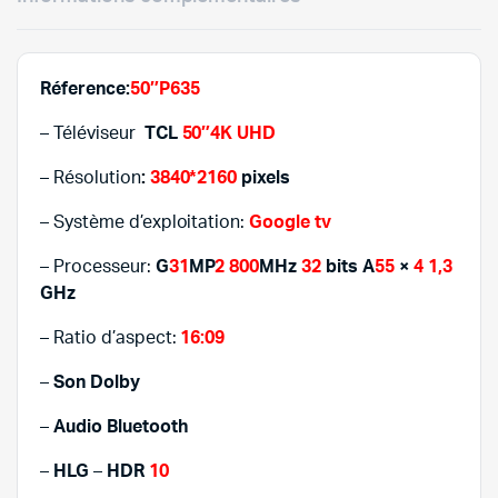
1.499,
1.389,
Réference:
50″P635
– Téléviseur
TCL
50″
4K UHD
– Résolution
:
3840*2160
pixels
– Système d’exploitation:
Google tv
– Processeur:
G
31
MP
2 800
MHz
32
bits A
55
×
4 1,3
GHz
– Ratio d’aspect:
16:09
–
Son Dolby
–
Audio Bluetooth
–
HLG
–
HDR
10