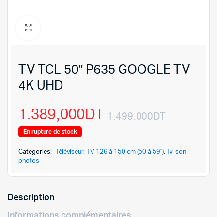
TV TCL 50″ P635 GOOGLE TV
4K UHD
1.389,000
DT
1.499,000
DT
Le
Le
En rupture de stock
prix
prix
Categories:
Téléviseur
,
TV 126 à 150 cm (50 à 59")
,
Tv-son-
photos
initial
actuel
était :
est :
Description
Informations complémentaires