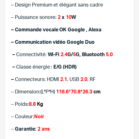
– Design Premium et élégant sans cadre
– Puissance sonore:
2
x
10
W
– Commande vocale OK Google , Alexa
–
Communication vidéo Google Duo
–
Connectivité:
Wi-Fi
2.4
G/
5
G, Bluetooth
5.0
–
Classe énergie :
E/G (HDR)
–
Connecteurs: HDMI
2.1
, USB
2.0
, RF
– Dimension:(L*P*H)
116.6*70.8*26.3
cm
– Poids:
8.8
Kg
– Couleur:
Noir
–
Garantie:
2 ans