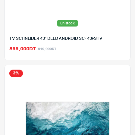
En stock
TV SCHNEIDER 43″ DLED ANDROID SC- 43FSTV
Le
Le
855,000
DT
919,000
DT
prix
prix
initial
actuel
était :
est :
3%
919,000DT.
855,000DT.