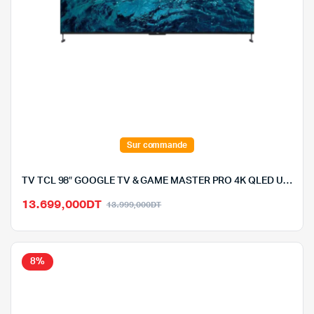
Sur commande
TV TCL 98″ GOOGLE TV & GAME MASTER PRO 4K QLED UHD
Le
Le
13.699,000
DT
13.999,000
DT
prix
prix
initial
actuel
était :
est :
8%
13.999,000DT.
13.699,000DT.