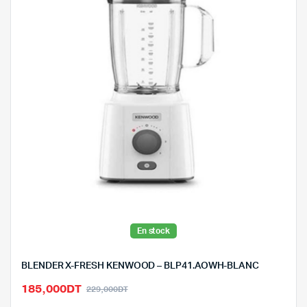
En stock
BLENDER X-FRESH KENWOOD – BLP41.AOWH-BLANC
Le
Le
185,000
DT
229,000
DT
prix
prix