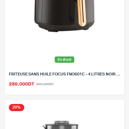
En stock
FRITEUSE SANS HUILE FOCUS FM3601C – 4 LITRES NOIR ET GOLD
Le
Le
289,000
DT
309,000
DT
prix
prix
initial
actuel
était :
est :
20%
309,000DT.
289,000DT.