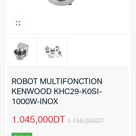
ROBOT MULTIFONCTION
KENWOOD KHC29-K0SI-
1000W-INOX
1.045,000
DT
1.159,000
DT
Le
Le