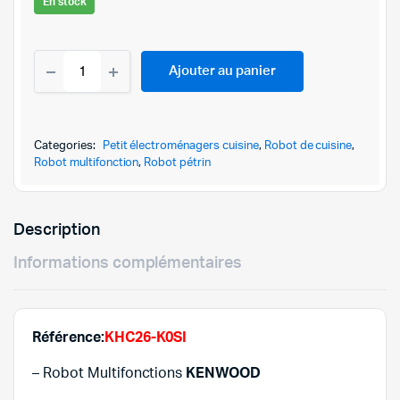
En stock
prix
prix
ROBOT
initial
actuel
Ajouter au panier
MULTIFONCTION
KENWOOD
était :
est :
KHC29-
K0SI-
1.159,
1.045,
1000W-
Categories:
Petit électroménagers cuisine
,
Robot de cuisine
,
INOX
Robot multifonction
,
Robot pétrin
quantity
Description
Informations complémentaires
Référence:
KHC26-K0SI
– Robot Multifonctions
KENWOOD