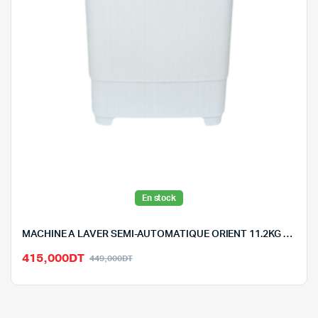
En stock
MACHINE A LAVER SEMI-AUTOMATIQUE ORIENT 11.2KG – XPB1*11-2
Le
Le
415,000
DT
449,000
DT
prix
prix
initial
actuel
était :
est :