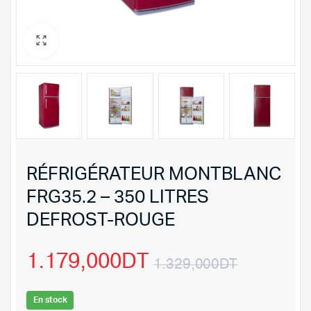
RÉFRIGÉRATEUR MONTBLANC
FRG35.2 – 350 LITRES
DEFROST-ROUGE
1.179,000
DT
1.329,000
DT
Le
Le
En stock