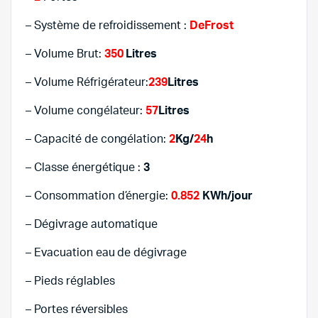
– Système de refroidissement :
DeFrost
– Volume Brut:
350
Litres
– Volume Réfrigérateur:
239
Litres
– Volume congélateur:
57
Litres
– Capacité de congélation:
2
Kg/
24
h
– Classe énergétique :
3
– Consommation d’énergie:
0.852
KWh/jour
– Dégivrage automatique
– Evacuation eau de dégivrage
– Pieds réglables
– Portes réversibles