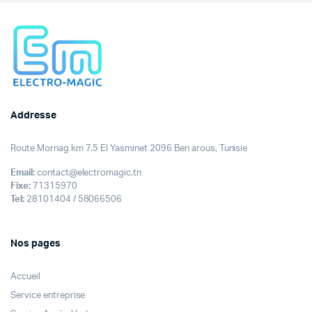
449,000DT.
415,000DT.
Addresse
Route Mornag km 7.5 El Yasminet 2096 Ben arous, Tunisie
Email:
contact@electromagic.tn
Fixe:
71315970
Tel:
28101404 / 58066506
Nos pages
Accueil
Service entreprise