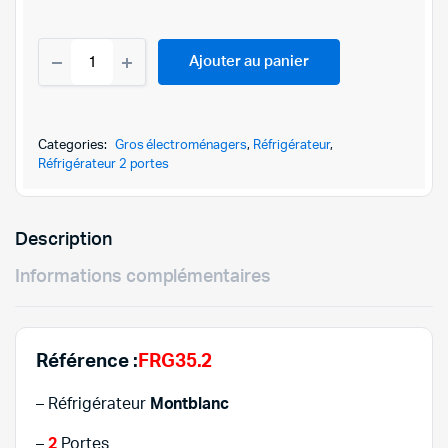
prix
prix
RÉFRIGÉRATEUR
initial
actuel
Ajouter au panier
MONTBLANC
FRG35.2
était :
est :
-
350
1.329,
1.179,
LITRES
Categories:
Gros électroménagers
,
Réfrigérateur
,
DEFROST-
Réfrigérateur 2 portes
ROUGE
quantity
Description
Informations complémentaires
Référence :
FRG35.2
– Réfrigérateur
Montblanc
–
2
Portes