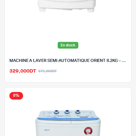
En stock
MACHINE A LAVER SEMI-AUTOMATIQUE ORIENT 8.2KG – XPB1*8-2
Le
Le
329,000
DT
379,000
DT
prix
prix
initial
actuel
était :
est :
8%
379,000DT.
329,000DT.