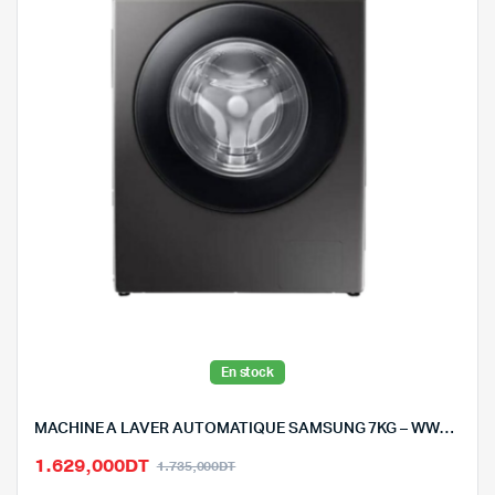
En stock
MACHINE A LAVER AUTOMATIQUE SAMSUNG 7KG – WW70TA046AX1MF – SILVER
Le
Le
1.629,000
DT
1.735,000
DT
prix
prix