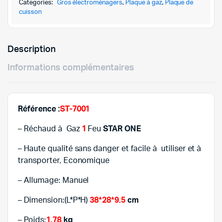
65,000DT.
45,000DT.
STARONE-
Categories:
Gros électroménagers
,
Plaque à gaz
,
Plaque de
ST-
cuisson
7001-
INOX
quantity
Description
Informations complémentaires
Référence :
ST-7001
– Réchaud à Gaz
1
Feu
STAR ONE
– Haute qualité sans danger et facile à utiliser et à
transporter, Economique
– Allumage: Manuel
– Dimension:(L*P*H)
38*28*9.5
cm
– Poids:
1.78
kg