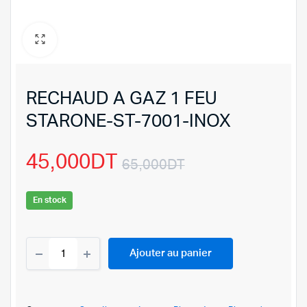
RECHAUD A GAZ 1 FEU
STARONE-ST-7001-INOX
45,000
DT
65,000
DT
Le
Le
En stock
prix
prix
RECHAUD
initial
actuel
Ajouter au panier
A
GAZ
était :
est :
1
FEU