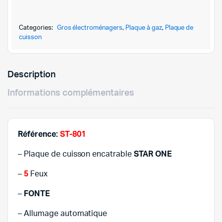
était :
est :
ENCASTRABLE
STARONE
349,000DT
290,000DT
5
Categories:
Gros électroménagers
,
Plaque à gaz
,
Plaque de
FEUX
cuisson
INOX
FONTE-
ST-
Description
801
quantity
Informations complémentaires
Référence:
ST-801
– Plaque de cuisson encatrable
STAR ONE
–
5
Feux
–
FONTE
– Allumage automatique