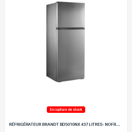
En rupture de stock
RÉFRIGÉRATEUR BRANDT BD5010NX 437 LITRES- NOFROST – INOX