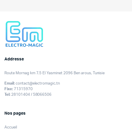
était :
est :
289,000DT.
219,000DT.
Addresse
Route Mornag km 7.5 El Yasminet 2096 Ben arous, Tunisie
Email:
contact@electromagic.tn
Fixe:
71315970
Tel:
28101404 / 58066506
Nos pages
Accueil