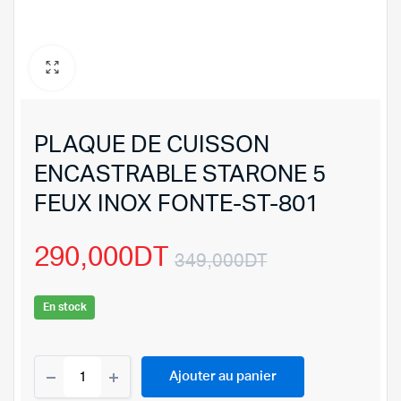
PLAQUE DE CUISSON
ENCASTRABLE STARONE 5
FEUX INOX FONTE-ST-801
290,000
DT
349,000
DT
Le
Le
En stock
prix
prix
PLAQUE
initial
actuel
Ajouter au panier
DE
CUISSON