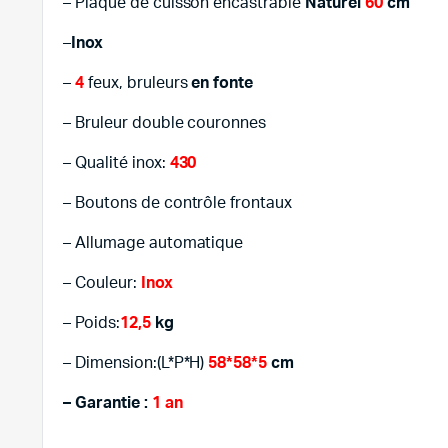
– Plaque de cuisson encastrable
Naturel
60
cm
–
Inox
–
4
feux, bruleurs
en fonte
– Bruleur double couronnes
– Qualité inox:
430
– Boutons de contrôle frontaux
– Allumage automatique
– Couleur:
Inox
– Poids:
12,5
kg
– Dimension:(L*P*H)
58*58*5
cm
– Garantie :
1 an