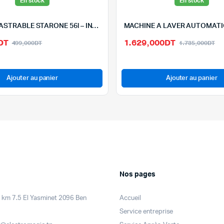
En stock
En stock
FOUR ENCASTRABLE STARONE 56l – INOX-A6-SFI2
Le
Le
Le
Le
DT
1.629,000
DT
499,000
DT
1.735,000
DT
prix
prix
pr
pr
initial
actuel
ini
ac
était :
est :
éta
est
Ajouter au panier
Ajouter au panier
499,000DT.
449,000DT.
1.
1.
Nos pages
km 7.5 El Yasminet 2096 Ben
Accueil
Service entreprise