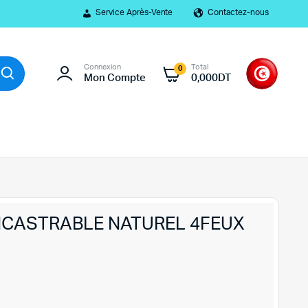
Service Après-Vente
Contactez-nous
Connexion
Total
0
Mon Compte
0,000
DT
NCASTRABLE NATUREL 4FEUX