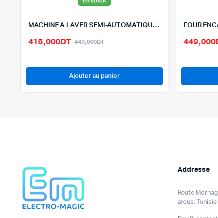
En stock
MACHINE A LAVER SEMI-AUTOMATIQUE ORIENT 11.2KG – XPB1*11-2
Le
Le
415,000
DT
449,000
449,000
DT
prix
prix
initial
actuel
était :
est :
Ajouter au panier
449,000DT.
415,000DT.
Addresse
Route Mornag 
arous, Tunisie