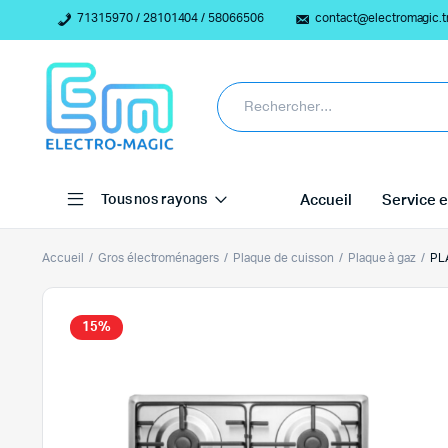
71315970 / 28101404 / 58066506
contact@electromagic.t
Tous nos rayons
Accueil
Service e
Accueil
Gros électroménagers
Plaque de cuisson
Plaque à gaz
PL
15%