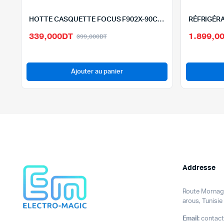
HOTTE CASQUETTE FOCUS F902X-90CM-INOX
Le
Le
339,000
DT
1.899,0
399,000
DT
prix
prix
initial
actuel
était :
est :
Ajouter au panier
399,000DT.
339,000DT.
Addresse
Route Mornag 
arous, Tunisie
Email:
contact