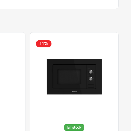
11%
En stock