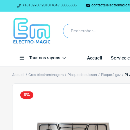
71315970 / 28101404 / 58066506
contact@electromagic.t
Tous nos rayons
Accueil
Service e
Accueil
Gros électroménagers
Plaque de cuisson
Plaque à gaz
PL
6%