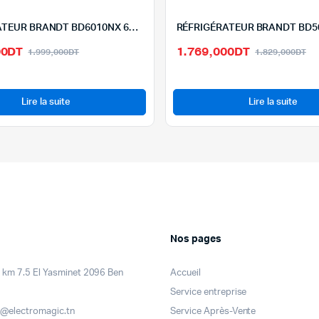
RÉFRIGÉRATEUR BRANDT BD6010NX 600 LITRES-NOFROST-INOX
Le
Le
Le
Le
00
DT
1.769,000
DT
1.999,000
DT
1.829,000
DT
prix
prix
pr
pr
initial
actuel
ini
ac
était :
est :
éta
est
Lire la suite
Lire la suite
1.999,000DT.
1.899,000DT.
1.
1.
Nos pages
km 7.5 El Yasminet 2096 Ben
Accueil
Service entreprise
@electromagic.tn
Service Après-Vente