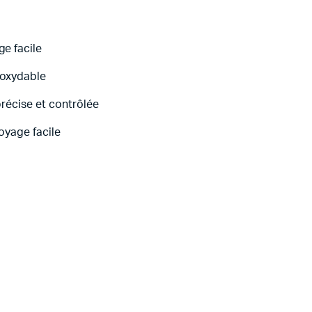
e facile
noxydable
précise et contrôlée
toyage facile