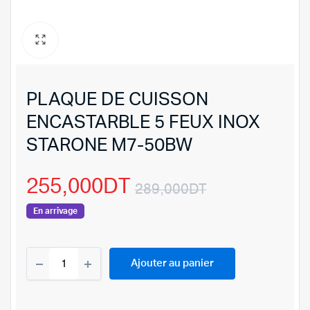
PLAQUE DE CUISSON
ENCASTARBLE 5 FEUX INOX
STARONE M7-50BW
255,000
DT
289,000
DT
Le
Le
En arrivage
prix
prix
PLAQUE
Ajouter au panier
DE
initial
actuel
CUISSON
ENCASTARBLE
était :
est :
5