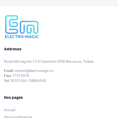
était :
est :
499,000DT.
449,000DT.
Addresse
Route Mornag km 7.5 El Yasminet 2096 Ben arous, Tunisie
Email:
contact@electromagic.tn
Fixe:
71315970
Tel:
28101404 / 58066506
Nos pages
Accueil
Service entreprise