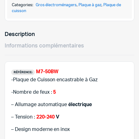
FEUX
Categories:
Gros électroménagers
,
Plaque à gaz
,
Plaque de
289,000DT
255,000DT
INOX
cuisson
STARONE
M7-
50BW
Description
quantity
Informations complémentaires
M7-50BW
RÉFÉRENCE:
-Plaque de Cuisson encastrable à Gaz
-Nombre de feux :
5
– Allumage automatique
électrique
– Tension :
220-240
V
– Design moderne en inox