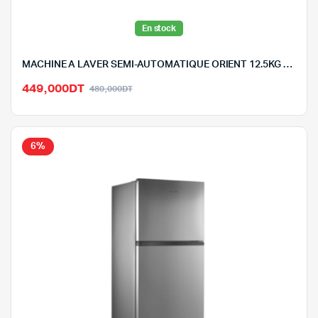
En stock
MACHINE A LAVER SEMI-AUTOMATIQUE ORIENT 12.5KG – XPB1*12-5
Le
Le
449,000
DT
480,000
DT
prix
prix
initial
actuel
était :
est :
6%
480,000DT.
449,000DT.