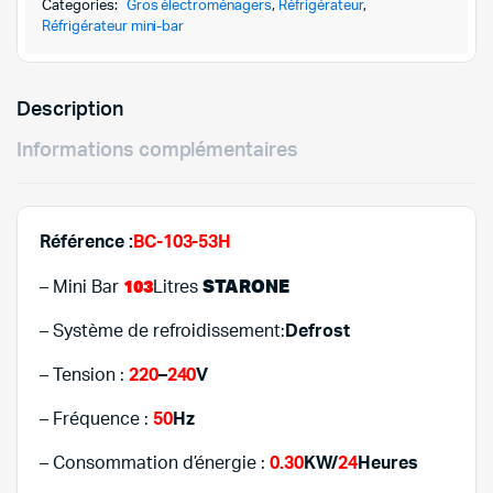
599,000DT
529,000DT
BC-
Categories:
Gros électroménagers
,
Réfrigérateur
,
103-
Réfrigérateur mini-bar
53H/SILVER
quantity
Description
Informations complémentaires
Référence :
BC-103-53H
103
STARONE
– Mini Bar
Litres
– Système de refroidissement:
Defrost
– Tension :
220
–
240
V
– Fréquence :
50
Hz
– Consommation d’énergie :
0.30
KW/
24
Heures