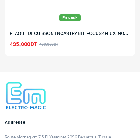
En stock
PLAQUE DE CUISSON ENCASTRABLE FOCUS 4FEUX INOX-F408X
Le
Le
435,000
DT
499,000
DT
prix
prix
initial
actuel
était :
est :
499,000DT.
435,000DT.
Addresse
Route Mornag km 7.5 El Yasminet 2096 Ben arous, Tunisie