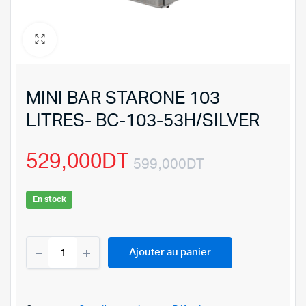
MINI BAR STARONE 103
LITRES- BC-103-53H/SILVER
529,000
DT
599,000
DT
Le
Le
En stock
prix
prix
MINI
initial
actuel
Ajouter au panier
BAR
STARONE
était :
est :
103
LITRES-