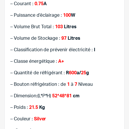
– Courant :
0.75
A
– Puissance d’éclairage :
100
W
– Volume Brut Total :
103
Litres
– Volume de Stockage :
97
Litres
– Classification de prévenir électricité :
I
– Classe énergétique :
A+
– Quantité de réfrigérant :
R
600
a/
25
g
– Bouton réfrigération : de
1
à
7
Niveau
– Dimension:(L*P*H)
52*48*81
cm
– Poids :
21.5
Kg
– Couleur :
Silver