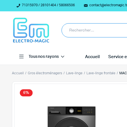
71315970 / 28101404 / 58066506
contact@electromagic.t
Tous nos rayons
Accueil
Service e
Accueil
Gros électroménagers
Lave-linge
Lave-linge frontale
MAC
6%