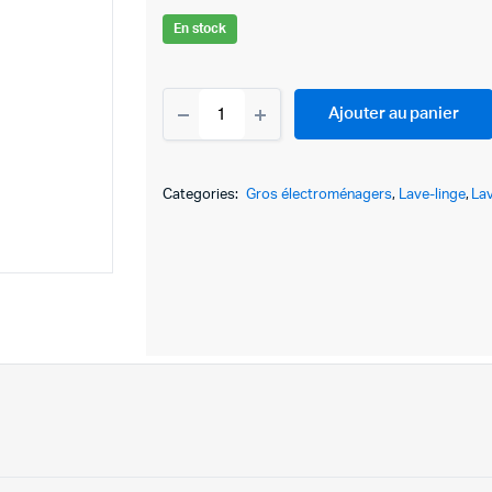
En stock
MACHINE
Ajouter au panier
A
LAVER
AUTOMATIQUE
FOCUS
Categories:
Gros électroménagers
,
Lave-linge
,
Lav
8KG-
F1208G-
GRIS
quantity