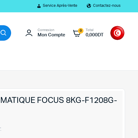
Service Après-Vente
Contactez-nous
Connexion
Total
0
Mon Compte
0,000
DT
OMATIQUE FOCUS 8KG-F1208G-
T