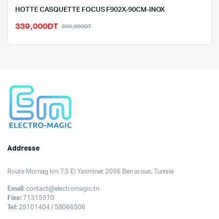
HOTTE CASQUETTE FOCUS F902X-90CM-INOX
Le
Le
339,000
DT
399,000
DT
prix
prix
initial
actuel
était :
est :
399,000DT.
339,000DT.
Addresse
Route Mornag km 7.5 El Yasminet 2096 Ben arous, Tunisie
Email:
contact@electromagic.tn
Fixe:
71315970
Tel:
28101404 / 58066506