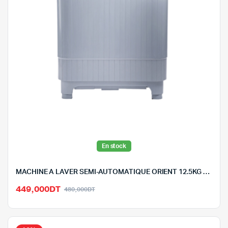
En stock
MACHINE A LAVER SEMI-AUTOMATIQUE ORIENT 12.5KG – XPB1*12-5
Le
Le
449,000
DT
480,000
DT
prix
prix
initial
actuel
était :
est :