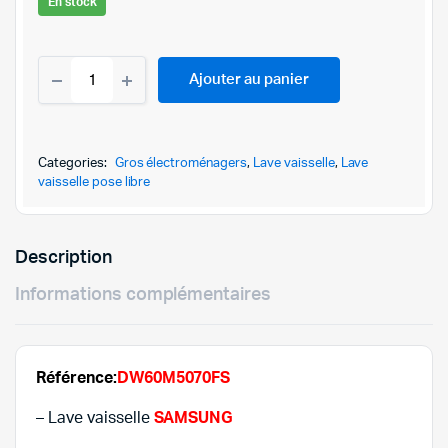
En stock
prix
prix
LAVE
initial
actuel
Ajouter au panier
VAISSELLE
SAMSUNG
était :
est :
14
COUVERTS-
2.299,
2.199,
DW60M5070FS-
Categories:
Gros électroménagers
,
Lave vaisselle
,
Lave
SILVER
vaisselle pose libre
quantity
Description
Informations complémentaires
Référence:
DW60M5070FS
– Lave vaisselle
SAMSUNG