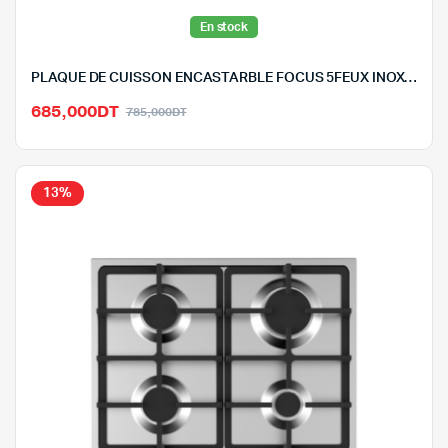
En stock
PLAQUE DE CUISSON ENCASTARBLE FOCUS 5FEUX INOX-F403X
Le
Le
685,000
DT
785,000
DT
prix
prix
initial
actuel
était :
est :
13%
785,000DT.
685,000DT.