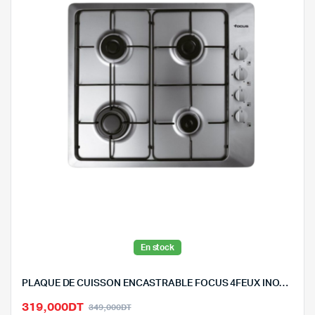
En stock
PLAQUE DE CUISSON ENCASTRABLE FOCUS 4FEUX INOX–F400X
Le
Le
319,000
DT
349,000
DT