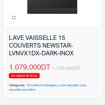
LAVE VAISSELLE 15
COUVERTS NEWSTAR-
LVNVX1DX-DARK-INOX
1.079,000
DT
1.129,000
DT
Le
Le
En rupture de stock
prix
prix
Categories:
Gros électroménagers
,
Lave vaisselle
,
Lave
vaisselle pose libre
initial
actuel