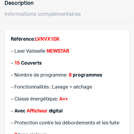
était :
est :
Description
Informations complémentaires
1.129,
1.079,
Référence:
LVNVX1DX
– Lave Vaisselle
NEWSTAR
–
15
Couverts
– Nombre de programme:
8
programmes
– Fonctionnalités : Lavage + séchage
– Classe énergétique:
A++
–
Avec
Afficheur
digital
– Protection contre les débordements et les fuite