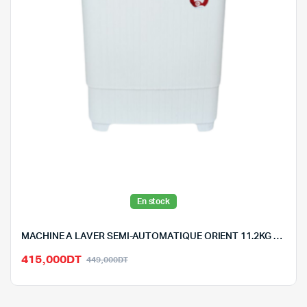
En stock
MACHINE A LAVER SEMI-AUTOMATIQUE ORIENT 11.2KG – XPB1*11-2
Le
Le
415,000
DT
449,000
DT
prix
prix
initial
actuel