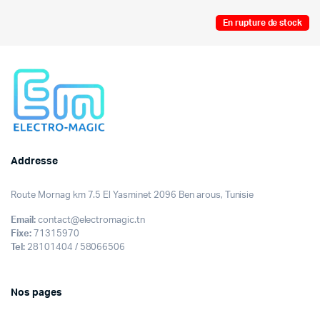
était :
est :
449,000DT.
415,000DT.
En rupture de stock
Addresse
Route Mornag km 7.5 El Yasminet 2096 Ben arous, Tunisie
Email:
contact@electromagic.tn
Fixe:
71315970
Tel:
28101404 / 58066506
Nos pages