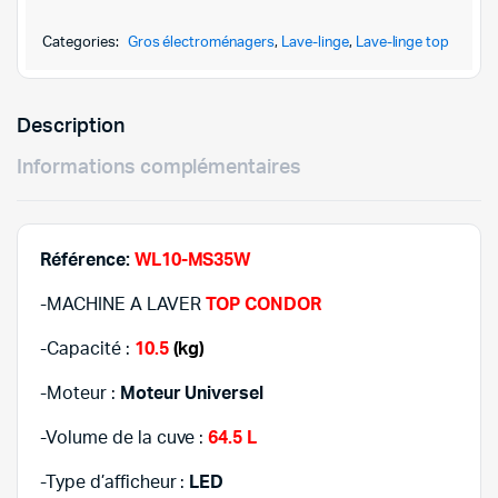
CONDOR
1.159,
1.089,
10.5KG-
Categories:
Gros électroménagers
,
Lave-linge
,
Lave-linge top
WL10-
MS35W-
BLANC
Description
quantity
Informations complémentaires
Référence:
WL10-MS35W
-MACHINE A LAVER
TOP CONDOR
-Capacité :
10.5
(kg)
-Moteur :
Moteur Universel
-Volume de la cuve :
64.5 L
-Type d’afficheur :
LED