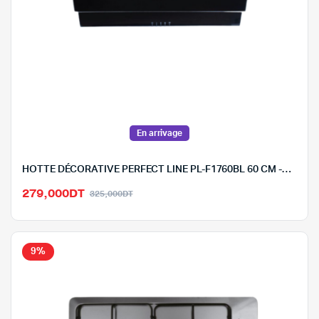
En arrivage
HOTTE DÉCORATIVE PERFECT LINE PL-F1760BL 60 CM -NOIR
Le
Le
279,000
DT
325,000
DT
prix
prix
initial
actuel
était :
est :
9%
325,000DT.
279,000DT.