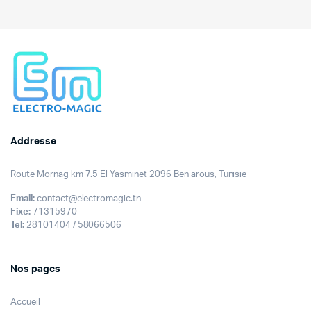
initial
actuel
était :
est :
349,000DT.
319,000DT.
Addresse
Route Mornag km 7.5 El Yasminet 2096 Ben arous, Tunisie
Email:
contact@electromagic.tn
Fixe:
71315970
Tel:
28101404 / 58066506
Nos pages
Accueil