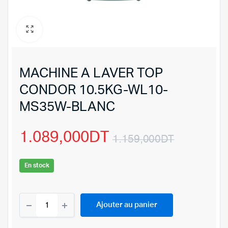
MACHINE A LAVER TOP
CONDOR 10.5KG-WL10-
MS35W-BLANC
1.089,000
DT
1.159,000
DT
Le
Le
En stock
prix
prix
MACHINE
initial
actuel
Ajouter au panier
A
LAVER
était :
est :
TOP