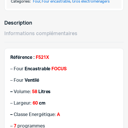
799,000DT
729,000DT
INOX
Categories:
Four
,
Four encastrable
,
Gros électroménagers
quantity
Description
Informations complémentaires
Référence :
F521X
– Four
Encastrable
FOCUS
– Four
Ventilé
–
Volume:
58
Litres
– Largeur:
60
cm
–
Classe Energétique:
A
–
7
programmes