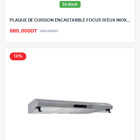
En stock
PLAQUE DE CUISSON ENCASTARBLE FOCUS 5FEUX INOX-F403X
Le
Le
685,000
DT
785,000
DT
prix
prix
initial
actuel
était :
est :
16%
785,000DT.
685,000DT.