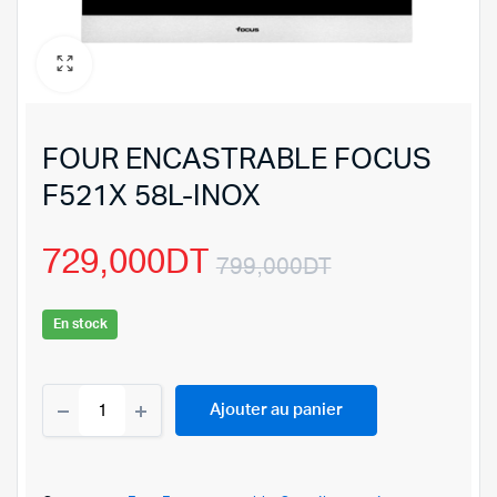
FOUR ENCASTRABLE FOCUS
F521X 58L-INOX
729,000
DT
799,000
DT
Le
Le
En stock
prix
prix
FOUR
initial
actuel
Ajouter au panier
ENCASTRABLE
FOCUS
était :
est :
F521X
58L-