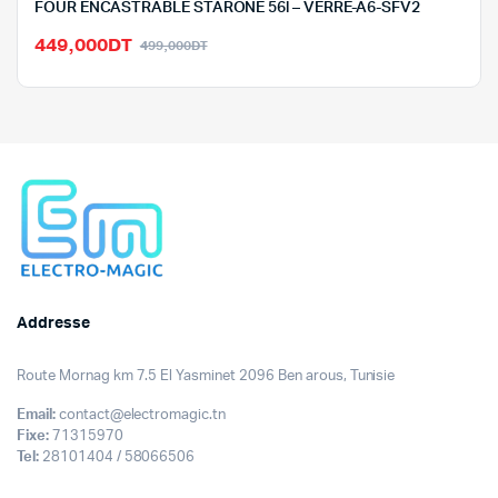
FOUR ENCASTRABLE STARONE 56l – VERRE-A6-SFV2
Le
Le
449,000
DT
499,000
DT
prix
prix
initial
actuel
était :
est :
499,000DT.
449,000DT.
Addresse
Route Mornag km 7.5 El Yasminet 2096 Ben arous, Tunisie
Email:
contact@electromagic.tn
Fixe:
71315970
Tel:
28101404 / 58066506