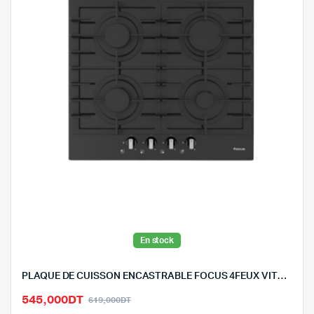
En stock
PLAQUE DE CUISSON ENCASTRABLE FOCUS 4FEUX VITRO NOIR-F.404B
Le
Le
545,000
DT
619,000
DT