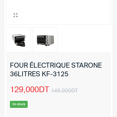
FOUR ÉLECTRIQUE STARONE
36LITRES KF-3125
129,000
DT
149,000
DT
Le
Le
En stock
prix
prix