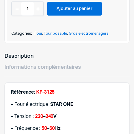
FOUR
initial
actuel
Ajouter au panier
ÉLECTRIQUE
STARONE
était :
est :
36LITRES
KF-
149,000DT
129,000DT
3125
Categories:
Four
,
Four posable
,
Gros électroménagers
quantity
Description
Informations complémentaires
Référence:
KF-3125
–
Four électrique
STAR ONE
– Tension :
220
–
240
V
– Fréquence :
50
–
60
Hz