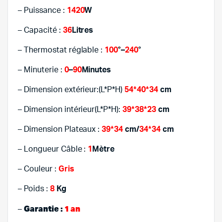
– Puissance :
1420
W
– Capacité :
36
Litres
– Thermostat réglable :
100
°
–
240
°
– Minuterie :
0
–
90
Minutes
– Dimension extérieur:(L*P*H)
54*40*34
cm
– Dimension intérieur(L*P*H):
39*38*23
cm
– Dimension Plateaux :
39*34
cm/
34*34
cm
– Longueur Câble :
1
Mètre
– Couleur :
Gris
– Poids :
8
Kg
Garantie :
1 an
–