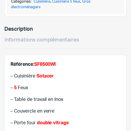
1.199,
1.035,
SF8500WI
Categories:
Cuisinière
,
Cuisinière 5 feux
,
Gros
quantity
électroménagers
Description
Informations complémentaires
Référence:
SF8500WI
– Cuisinière
Sotacer
–
5
Feux
– Table de travail en Inox
– Couvercle en verre
– Porte four
double vitrage