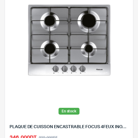
En stock
PLAQUE DE CUISSON ENCASTRABLE FOCUS 4FEUX INOX-F401X
Le
Le
346,000
DT
399,000
DT