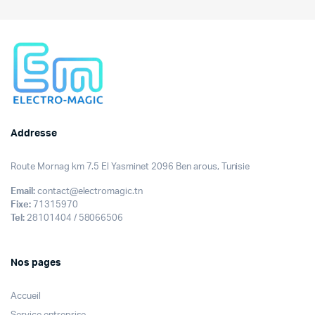
était :
est :
399,000DT.
339,000DT.
Addresse
Route Mornag km 7.5 El Yasminet 2096 Ben arous, Tunisie
Email:
contact@electromagic.tn
Fixe:
71315970
Tel:
28101404 / 58066506
Nos pages
Accueil