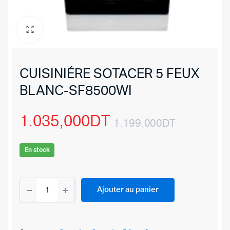
CUISINIÉRE SOTACER 5 FEUX
BLANC-SF8500WI
1.035,000
DT
1.199,000
DT
Le
Le
En stock
prix
prix
CUISINIÉRE
initial
actuel
Ajouter au panier
SOTACER
5
était :
est :
FEUX
BLANC-