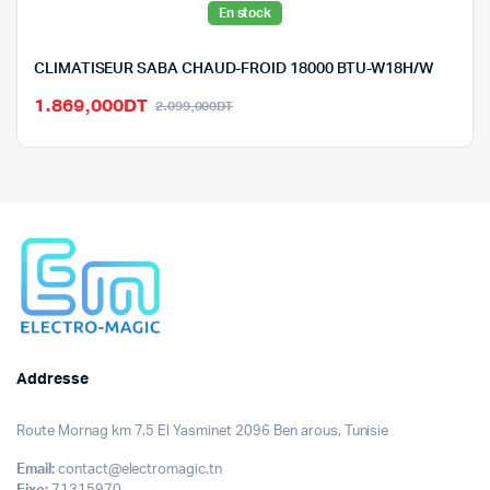
En stock
CLIMATISEUR SABA CHAUD-FROID 18000 BTU-W18H/W
Le
Le
1.869,000
DT
2.099,000
DT
prix
prix
initial
actuel
était :
est :
2.099,000DT.
1.869,000DT.
Addresse
Route Mornag km 7.5 El Yasminet 2096 Ben arous, Tunisie
Email:
contact@electromagic.tn