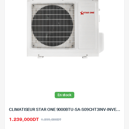
En stock
CLIMATISEUR STAR ONE 9000BTU-SA-S09CHT3INV-INVERTER-CHAUD|FROID
Le
Le
1.239,000
DT
1.399,000
DT
prix
prix