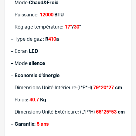
– Mode:
Chaud&Froid
– Puissance:
12000
BTU
– Réglage température:
17°
/
30
°
– Type de gaz :
R
410
a
– Ecran
LED
–
Mode
silence
–
Economie d’énergie
– Dimensions Unité Intérieure:(L*P*H)
79*20*27
cm
– Poids:
40.7
Kg
– Dimensions Unité Extérieure: (L*P*H)
66*25*53
cm
– Garantie:
5 ans