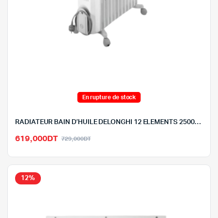
En rupture de stock
RADIATEUR BAIN D’HUILE DELONGHI 12 ELEMENTS 2500W – V551225/BLANC
Le
Le
619,000
DT
729,000
DT
prix
prix
initial
actuel
était :
est :
12%
729,000DT.
619,000DT.