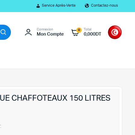
Service Après-Vente
Contactez-nous
Connexion
Total
0
Mon Compte
0,000
DT
UE CHAFFOTEAUX 150 LITRES
T