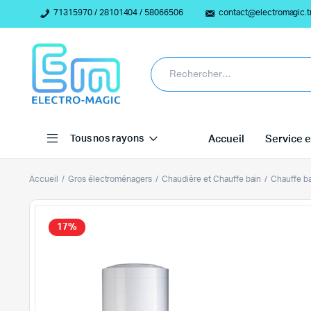
71315970 / 28101404 / 58066506
contact@electromagic.t
Tous nos rayons
Accueil
Service e
Accueil
Gros électroménagers
Chaudière et Chauffe bain
Chauffe b
17%