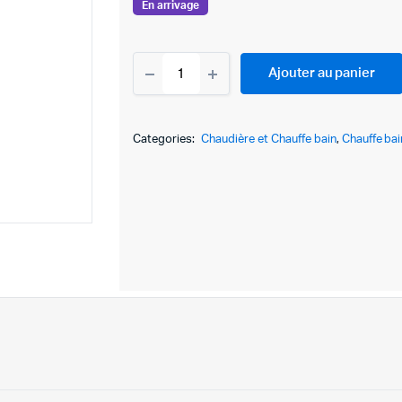
En arrivage
CHAUFFE
Ajouter au panier
EAU
ÉLECTRIQUE
CHAFFOTEAUX
150
Categories:
Chaudière et Chauffe bain
,
Chauffe bai
LITRES
-
CHX
150
RPL
quantity