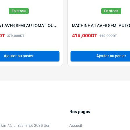
En stock
En stock
MACHINE A LAVER SEMI-AUTOMATIQUE ORIENT 8.2KG – XPB1*8-2
Le
Le
Le
Le
DT
415,000
DT
379,000
DT
449,000
DT
prix
prix
prix
prix
initial
actuel
initial
actuel
était :
est :
était :
est :
Ajouter au panier
Ajouter au panier
379,000DT.
329,000DT.
449,0
415,0
Nos pages
km 7.5 El Yasminet 2096 Ben
Accueil