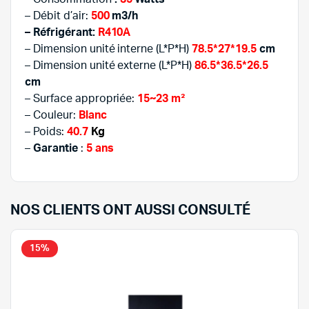
– Débit d’air:
500
m3/h
– Réfrigérant:
R410A
– Dimension unité interne (L*P*H)
78.5*27*19.5
cm
– Dimension unité externe (L*P*H)
86.5*36.5*26.5
cm
– Surface appropriée:
15~23 m²
– Couleur:
Blanc
– Poids:
40.7
Kg
–
Garantie
:
5 ans
NOS CLIENTS ONT AUSSI CONSULTÉ
15%