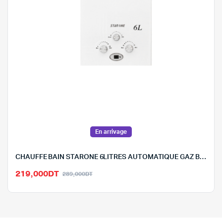
En arrivage
CHAUFFE BAIN STARONE 6LITRES AUTOMATIQUE GAZ BOUTEILLE- 6L-6GPL
Le
Le
219,000
DT
289,000
DT
prix
prix
initial
actuel
était :
est :
289,000DT.
219,000DT.