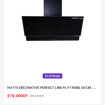
En arrivage
HOTTE DÉCORATIVE PERFECT LINE PL-F1760BL 60 CM -NOIR
Le
Le
279,000
DT
325,000
DT
prix
prix