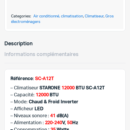
était :
est :
12000BTU
SC-
1.759,
1.559,
A12T-
Categories:
Air conditionné, climatisation
,
Climatiseur
,
Gros
INVERTER-
électroménagers
CHAUD|FROID
quantity
Description
Informations complémentaires
Référence
:
SC-A12T
– Climatiseur
STARONE
12000
BTU SC-A12T
– Capacité:
12000
BTU
– Mode:
Chaud & Froid Inverter
– Afficheur
LED
– Niveaux sonore :
41
dB(A)
– Alimentation :
220-240
V,
50
Hz
–
Consommation
:
35
Watts