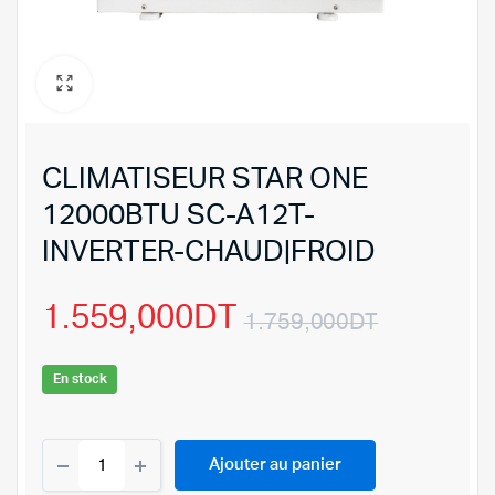
CLIMATISEUR STAR ONE
12000BTU SC-A12T-
INVERTER-CHAUD|FROID
1.559,000
DT
1.759,000
DT
Le
Le
En stock
prix
prix
CLIMATISEUR
initial
actuel
Ajouter au panier
STAR
ONE