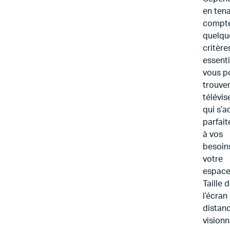
en ten
compt
quelqu
critère
essenti
vous p
trouver
télévis
qui s’a
parfai
à vos
besoins
votre
espace
Taille 
l’écran
distan
vision