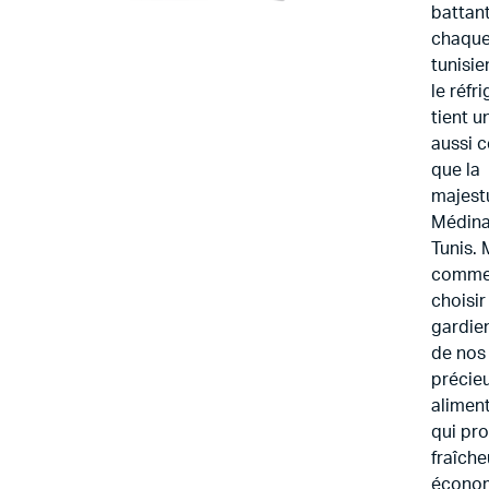
battan
chaque
tunisie
le réfr
tient u
aussi c
que la
majest
Médina
Tunis. 
comme
choisir
gardien
de nos
précie
aliment
qui pr
fraîche
économ