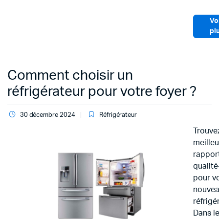
Vo
pl
Comment choisir un
réfrigérateur pour votre foyer ?
30 décembre 2024
Réfrigérateur
Trouvez
meilleu
rappor
qualité
pour v
nouve
réfrigé
Dans l