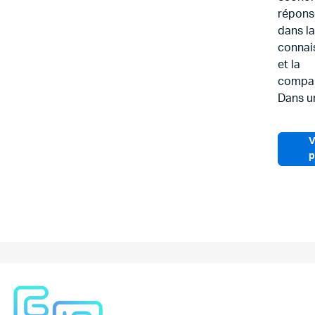
répons
dans la
connai
et la
compar
Dans u
V
p