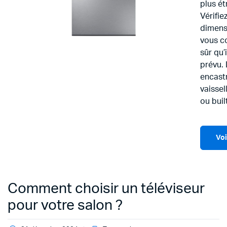
plus ét
Vérifi
dimensi
vous c
sûr qu’
prévu. 
encastr
vaissel
ou built
Voi
Comment choisir un téléviseur
pour votre salon ?