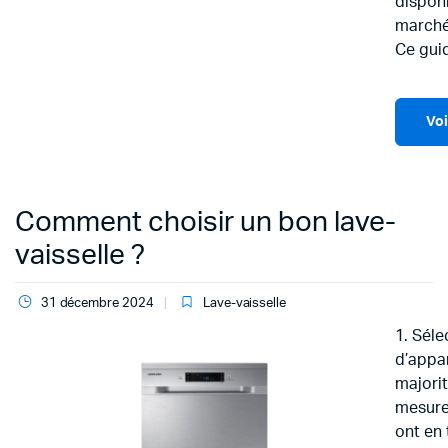
disponi
marché
Ce gui
Voi
Comment choisir un bon lave-
vaisselle ?
31 décembre 2024
Lave-vaisselle
1. Séle
d’appar
majorit
mesure
ont en