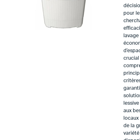
décisio
pour le
chercha
efficac
lavage 
écono
d’espac
crucial
compre
princi
critère
garant
solutio
lessiv
aux be
locaux 
de la 
variété