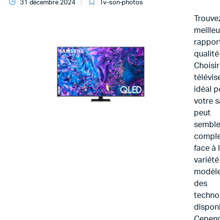
31 décembre 2024
Tv-son-photos
Trouvez
meilleu
rappor
qualité
Choisir
télévis
idéal p
votre s
peut
semble
compl
face à 
variété
modèle
des
techno
disponi
Cepend