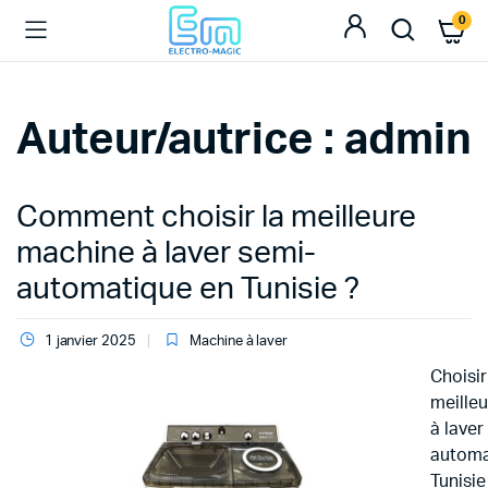
0
Auteur/autrice :
admin
Comment choisir la meilleure
machine à laver semi-
automatique en Tunisie ?
1 janvier 2025
Machine à laver
Choisir
meille
à laver
automa
Tunisie